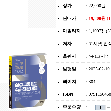
정가
:
22,000원
판매가
:
19,800원
(
마일리지
: 1,100점 (
저자
: 고시넷 인
출판사
: (주)고시넷
발행일
: 2025-02-10
페이지
: 304
ISBN
: 979115646
-
+
주문수량
:
1