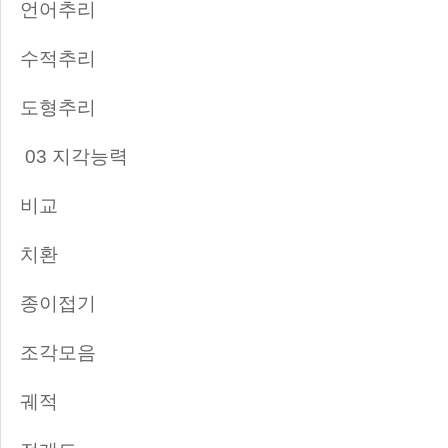
언어추리
수적추리
도형추리
03 지각능력
비교
치환
종이접기
조각모음
궤적