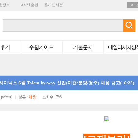
험정보
고시넷출판
온라인서점
로그
후기
수험가이드
기출문제
데일리시사상
하이닉스 6월 Talent hy-way 신입(이천/분당/청주) 채용 공고(~6/23)
(admin)
|
분류 :
채용
|
조회수 : 796