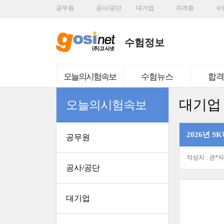
공무원
공사/공단
대기업
자격증
수
수험정보
오늘의시험속보
수험뉴스
합격
대기업
오늘의시험속보
2026년 SK
공무원
작성자 :
관*자
공사/공단
대기업