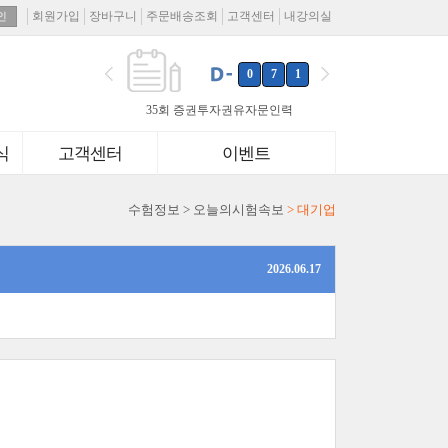
회원가입
장바구니
주문배송조회
고객센터
내강의실
인
0
7
1
0
7
1
35회 증권투자권유자문인력
0
1
5
24회 증권투자권유대행인
0
1
4
46회 투자자산운용사
식
고객센터
이벤트
서울교통공사
0
2
8
경기도 공공기관 통합채용
0
2
8
한국수력원자력
수험정보 > 오늘의시험속보
> 대기업
2026.06.17