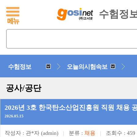
수험정
수험정보
오늘의시험속보
공사/공단
2026년 3호 한국탄소산업진흥원 직원 채용 공고(
2026.05.15
작성자 :
관*자
(admin)
|
분류 :
채용
|
조회수 : 459